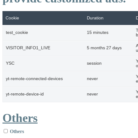
Cookie
Duration
D
T
test_cookie
15 minutes
b
A
VISITOR_INFO1_LIVE
5 months 27 days
u
Y
YSC
session
o
Y
yt-remote-connected-devices
never
Y
yt-remote-device-id
never
Others
Others