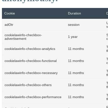
Cookie
Duration
D
U
adOtr
session
v
cookielawinfo-checkbox-
S
1 year
advertisement
c
T
cookielawinfo-checkbox-analytics
11 months
t
T
cookielawinfo-checkbox-functional
11 months
c
T
cookielawinfo-checkbox-necessary
11 months
t
T
cookielawinfo-checkbox-others
11 months
t
T
cookielawinfo-checkbox-performance
11 months
t
R