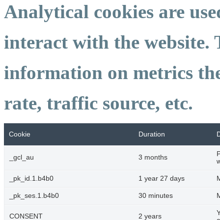
Analytical cookies are use
interact with the website.
information on metrics th
rate, traffic source, etc.
Cookie
Duration
D
P
_gcl_au
3 months
w
_pk_id.1.b4b0
1 year 27 days
M
_pk_ses.1.b4b0
30 minutes
M
Y
CONSENT
2 years