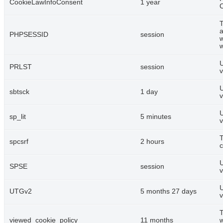
CookieLawInfoConsent
1 year
C
T
a
PHPSESSID
session
w
w
U
PRLST
session
v
U
sbtsck
1 day
v
U
sp_lit
5 minutes
v
T
spcsrf
2 hours
c
U
SPSE
session
v
U
UTGv2
5 months 27 days
v
T
viewed_cookie_policy
11 months
w