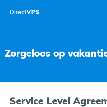
Direct
VPS
Zorgeloos op vakanti
Service Level Agree