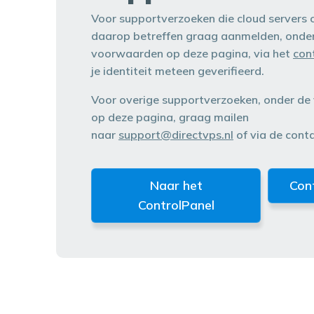
Voor supportverzoeken die cloud servers 
daarop betreffen graag aanmelden, onde
voorwaarden op deze pagina, via het
con
je identiteit meteen geverifieerd.
Voor overige supportverzoeken, onder d
op deze pagina, graag mailen
naar
support@directvps.nl
of via de cont
Naar het
Con
ControlPanel