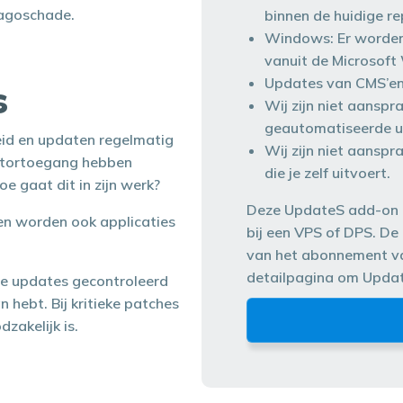
magoschade.
binnen de huidige re
Windows: Er worden
vanuit de Microsof
Updates van CMS’en 
s
Wij zijn niet aanspr
geautomatiseerde u
id en updaten regelmatig
Wij zijn niet aansp
ratortoegang hebben
die je zelf uitvoert.
e gaat dit in zijn werk?
Deze UpdateS add-on is
en worden ook applicaties
bij een VPS of DPS. De 
van het abonnement va
detailpagina om Updat
e updates gecontroleerd
n hebt. Bij kritieke patches
dzakelijk is.