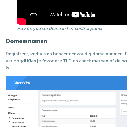
Pay as you Go demo in het control panel
Domeinnamen
Registreer, verhuis en beheer eenvoudig domeinnamen. De
verlaagd! Kies je favoriete TLD en check meteen of de 
is.