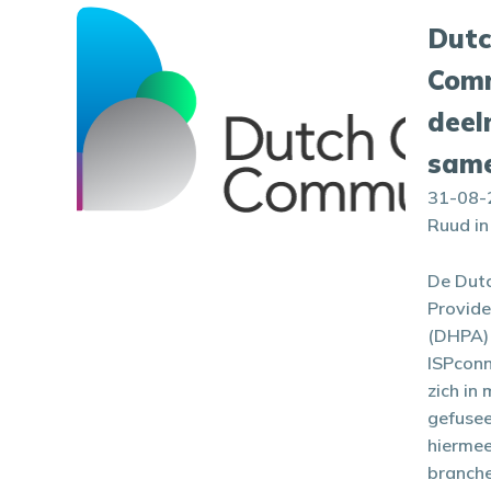
Dutc
Comm
deel
sam
31-08-
Ruud i
De Dut
Provide
(DHPA)
ISPcon
zich in
gefusee
hiermee
branche