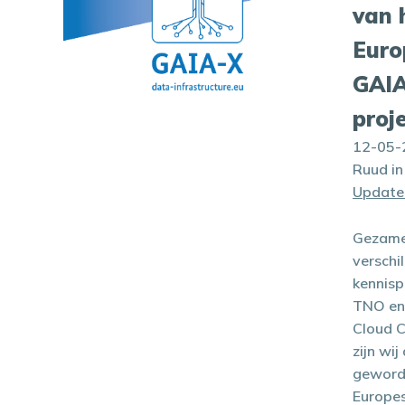
van 
Euro
GAI
proj
12-05-
Ruud i
Update
Gezame
verschi
kennisp
TNO en
Cloud 
zijn wi
geword
Europe