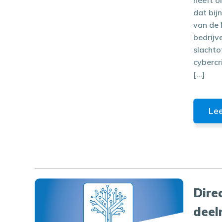
heeft o
dat bijn
van de
bedrijve
slachto
cybercr
[…]
Le
Dire
deel