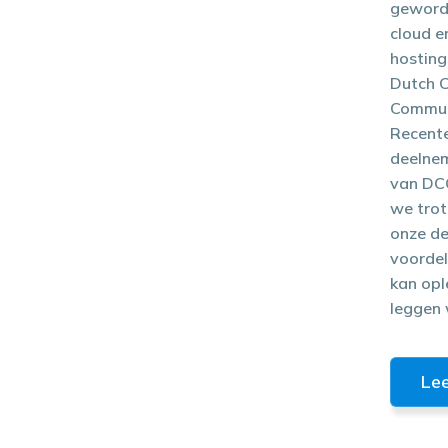
geword
cloud e
hosting
Dutch 
Commun
Recentel
deelne
van DCC
we trot
onze d
voordel
kan opl
leggen 
Le