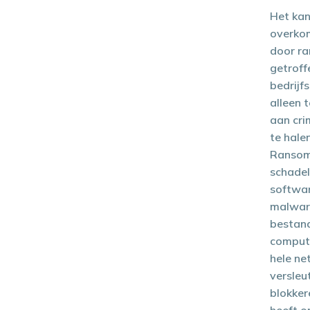
Het kan
overkom
door r
getrof
bedrijf
alleen 
aan cri
te halen
Ransom
schadel
softwar
malware
bestan
compute
hele ne
versleu
blokker