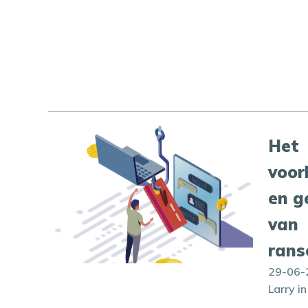
Het
voo
en g
van
ran
29-06-
Larry i