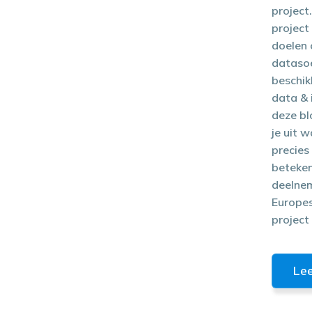
project.
project
doelen 
datasoe
beschik
data & 
deze bl
je uit 
precies
beteke
deelnem
Europe
project
Le